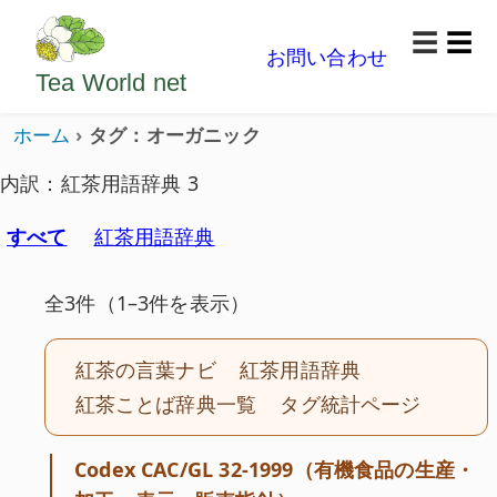
ようこそいらっしゃいました。どうぞごゆっくり楽
☰
お問い合わせ
メニ
Tea World
net
ホーム
タグ：オーガニック
内訳：紅茶用語辞典 3
すべて
紅茶用語辞典
全3件（1–3件を表示）
紅茶の言葉ナビ
紅茶用語辞典
紅茶ことば辞典一覧
タグ統計ページ
Codex CAC/GL 32-1999（有機食品の生産・