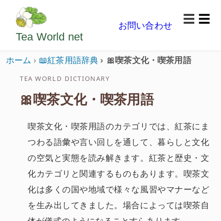
ようこそいらっしゃいました。どうぞごゆっくり楽
☰
お問い合わせ
メニ
Tea World
net
ホーム
📖紅茶用語辞典
🎀喫茶文化・喫茶用語
TEA WORLD DICTIONARY
🎀喫茶文化・喫茶用語
喫茶文化・喫茶用語のカテゴリでは、紅茶にま
つわる語彙や言い回しを通して、暮らしと文化
の空気と実態を読み解きます。紅茶と歴史・文
化カテゴリと関連するものもあります。喫茶文
化は多くの国や地域で様々な風習やマナーなど
を生み出してきました。場合によっては喫茶自
体が儀式のようになることすらあります。