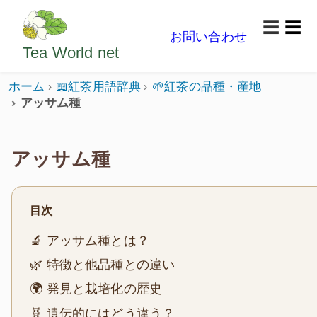
ようこそいらっしゃいました。どうぞごゆっくり楽
☰
お問い合わせ
メニ
Tea World
net
ホーム
📖紅茶用語辞典
🌱紅茶の品種・産地
アッサム種
アッサム種
目次
🔬 アッサム種とは？
🌿 特徴と他品種との違い
🌍 発見と栽培化の歴史
🧬 遺伝的にはどう違う？