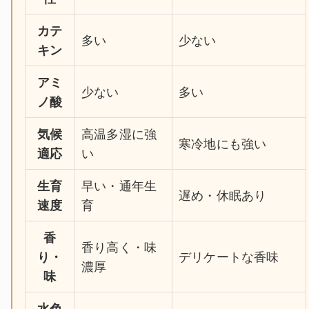
カテ
多い
少ない
キン
アミ
少ない
多い
ノ酸
気候
高温多湿に強
寒冷地にも強い
適応
い
生育
早い・通年生
遅め・休眠あり
速度
育
香
香り高く・味
り・
デリケートな香味
濃厚
味
水色