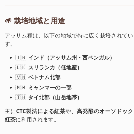
🌱 栽培地域と用途
アッサム種は、以下の地域で特に広く栽培されてい
す。
🇮🇳
インド（アッサム州・西ベンガル）
🇱🇰
スリランカ（低地産）
🇻🇳
ベトナム北部
🇲🇲
ミャンマーの一部
🇹🇭
タイ北部（山岳地帯）
主に
CTC製法による紅茶
や、
高発酵のオーソドック
紅茶
に利用されます。