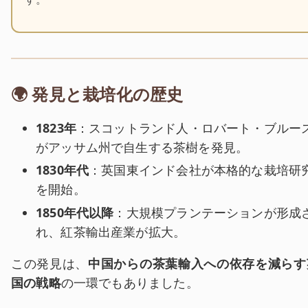
🌍 発見と栽培化の歴史
1823年
：スコットランド人・ロバート・ブルー
がアッサム州で自生する茶樹を発見。
1830年代
：英国東インド会社が本格的な栽培研
を開始。
1850年代以降
：大規模プランテーションが形成
れ、紅茶輸出産業が拡大。
この発見は、
中国からの茶葉輸入への依存を減らす
国の戦略
の一環でもありました。