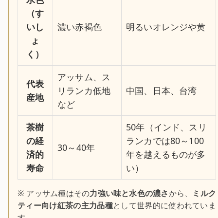
（す
いし
濃い赤褐色
明るいオレンジや黄
ょ
く）
アッサム、ス
代表
リランカ低地
中国、日本、台湾
産地
など
茶樹
50年（インド、スリ
の経
ランカでは80～100
30～40年
済的
年を越えるものが多
寿命
い）
※ アッサム種はその
力強い味と水色の濃さ
から、
ミルク
ティー向け紅茶の主力品種
として世界的に使われていま
す。