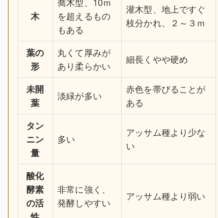
喬木型、10ｍ
灌木型、地上ですぐ
木
を超えるもの
枝分かれ、２～３ｍ
もある
葉の
丸くて厚みが
細長くやや硬め
形
あり柔らかい
未開
赤色を帯びることが
淡緑が多い
葉
ある
タン
アッサム種より少な
ニン
多い
い
量
酸化
酵素
非常に強く、
アッサム種より弱い
の活
発酵しやすい
性