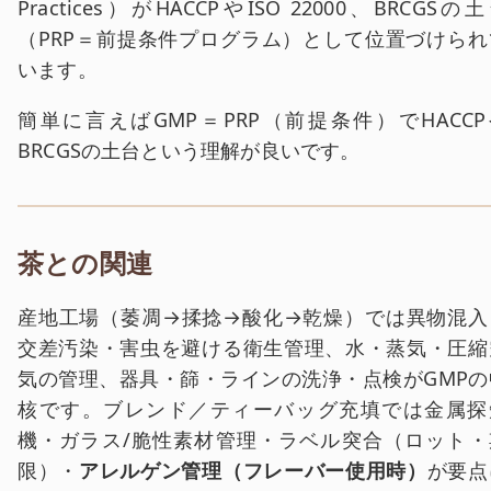
Practices）がHACCPやISO 22000、BRCGSの
（PRP＝前提条件プログラム）として位置づけられ
います。
簡単に言えばGMP＝PRP（前提条件）でHACCP
BRCGSの土台という理解が良いです。
茶との関連
産地工場（萎凋→揉捻→酸化→乾燥）では異物混入
交差汚染・害虫を避ける衛生管理、水・蒸気・圧縮
気の管理、器具・篩・ラインの洗浄・点検がGMPの
核です。ブレンド／ティーバッグ充填では金属探
機・ガラス/脆性素材管理・ラベル突合（ロット・
限）・
アレルゲン管理（フレーバー使用時）
が要点