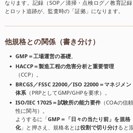
なります。記録（SOP／清掃・点検ログ／教育記録
とロット追跡が、監査時の「証拠」になります。
他規格との関係（書き分け）
GMP＝工場運営の基礎
。
HACCP＝製造工程の危害分析と重要管理
（CCP）。
BRCGS／FSSC 22000／ISO 22000＝マネジメン
体系
（PRPとしてGMP/GHPを要求）。
ISO/IEC 17025＝試験所の能力要件
（COAの信
性に関与）。
ようするに「
GMP＝「日々の当たり前」を規格
化
」と押さえ、規格名とは
役割で切り分け
ると