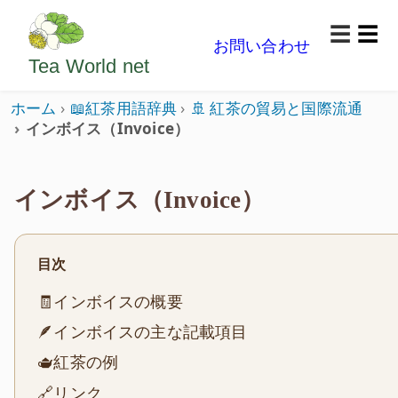
ようこそいらっしゃいました。どうぞごゆっくり楽
☰
お問い合わせ
メニ
Tea World
net
ホーム
📖紅茶用語辞典
🚢 紅茶の貿易と国際流通
インボイス（Invoice）
インボイス（Invoice）
目次
🧾インボイスの概要
🪶インボイスの主な記載項目
🫖紅茶の例
🔗リンク