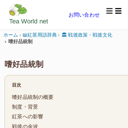
ようこそいらっしゃいました。どうぞごゆっくり楽
☰
お問い合わせ
メニ
Tea World
net
ホーム
📖紅茶用語辞典
🏛️ 戦後政策・戦後文化
嗜好品統制
嗜好品統制
目次
嗜好品統制の概要
制度・背景
紅茶への影響
戦後の余波