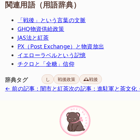
関連用語（用語辞典）
「戦後」という言葉の文脈
GHQ物資供給政策
JAS法と紅茶
PX（Post Exchange）と物資放出
イエローラベルという記憶
チクロと「全糖」信仰
辞典タグ
し
戦後政策
🕰️戦後
← 前の記事：闇市と紅茶
次の記事：進駐軍と茶文化 