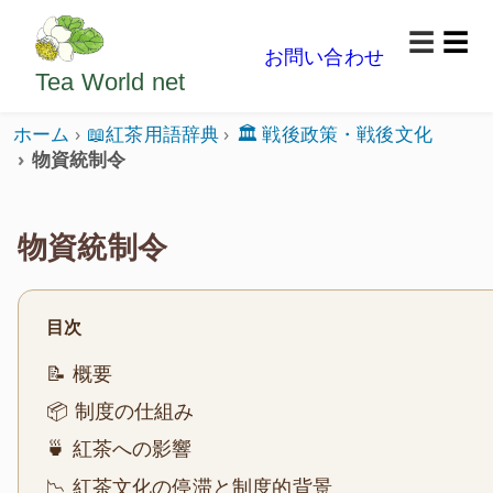
ようこそいらっしゃいました。どうぞごゆっくり楽
☰
お問い合わせ
メニ
Tea World
net
ホーム
📖紅茶用語辞典
🏛️ 戦後政策・戦後文化
物資統制令
物資統制令
目次
📝 概要
📦 制度の仕組み
🍵 紅茶への影響
📉 紅茶文化の停滞と制度的背景