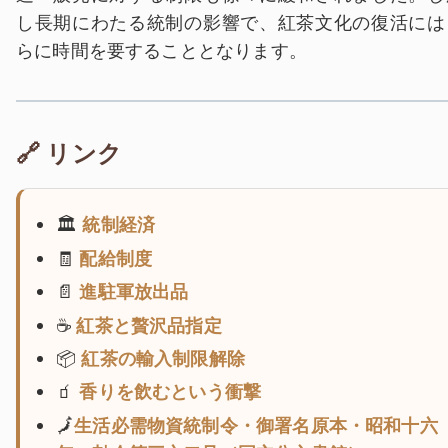
し長期にわたる統制の影響で、紅茶文化の復活には
らに時間を要することとなります。
🔗 リンク
🏛
統制経済
🧾
配給制度
📄
進駐軍放出品
☕
紅茶と贅沢品指定
📦
紅茶の輸入制限解除
🧃
香りを飲むという衝撃
🗾
生活必需物資統制令・御署名原本・昭和十六