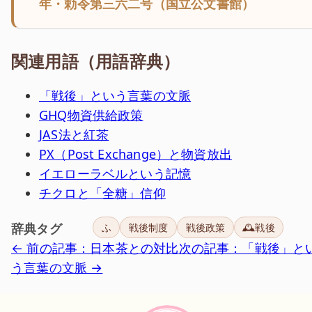
年・勅令第三六二号（国立公文書館）
関連用語（用語辞典）
「戦後」という言葉の文脈
GHQ物資供給政策
JAS法と紅茶
PX（Post Exchange）と物資放出
イエローラベルという記憶
チクロと「全糖」信仰
辞典タグ
ふ
戦後制度
戦後政策
🕰️戦後
← 前の記事：日本茶との対比
次の記事：「戦後」と
う言葉の文脈 →