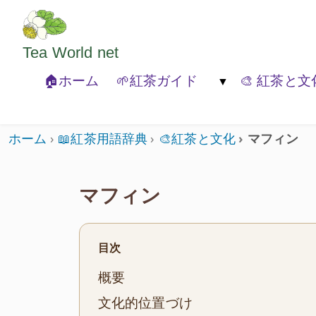
ようこそいらっしゃいました。どうぞごゆっくり
Tea World
net
🏠ホーム
🌱紅茶ガイド
🎨 紅茶と文
🐾紅茶の基本
🍃紅茶の種類
🏚️紅茶と
ホーム
📖紅茶用語辞典
🎨紅茶と文化
マフィン
マフィン
目次
概要
文化的位置づけ