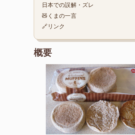
日本での誤解・ズレ
🧸くまの一言
🔗リンク
概要