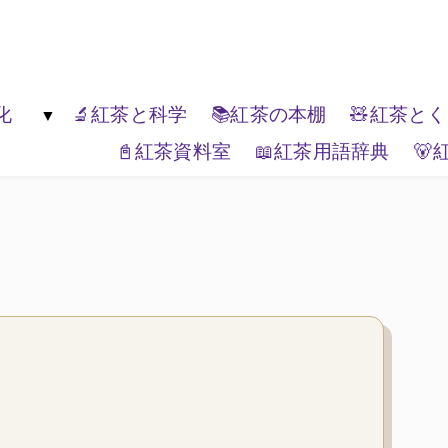
楽しんでください。
化
🔬紅茶と科学
📚紅茶の本棚
🧸紅茶と
📓紅茶資料室
📖紅茶用語辞典
🐻
生活文化
🏔️エリアティー
🎭紅茶と表現
📦ティーブランド
🌏紅茶と世界
🗺️紅茶と