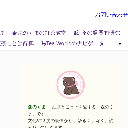
お問い合わせ
くま
🫖森のくまの紅茶教室
🧪紅茶の発展的研究
紅茶ことば辞典
🦕Tea Worldのナビゲーター
地政学
🌏Tea World の歩き方
💻Tea W
森のくま
— 紅茶とことばを愛する「森のく
ま」です。
文化や制度の裏側から、ゆるく、深く、読
み解いていきます。