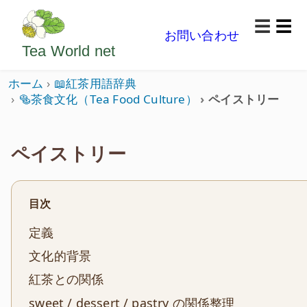
ようこそいらっしゃいました。どうぞごゆっくり楽
☰
お問い合わせ
メニ
Tea World
net
ホーム
📖紅茶用語辞典
🥯茶食文化（Tea Food Culture）
ペイストリー
ペイストリー
目次
定義
文化的背景
紅茶との関係
sweet / dessert / pastry の関係整理