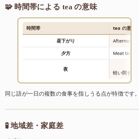
🧩 時間帯による tea の意味
時間帯
tea の意味
昼下がり
Afternoo
夕方
Meat tea 
夜
軽い間食・
同じ語が一日の複数の食事を指しうる点が特徴です
🧪 地域差・家庭差