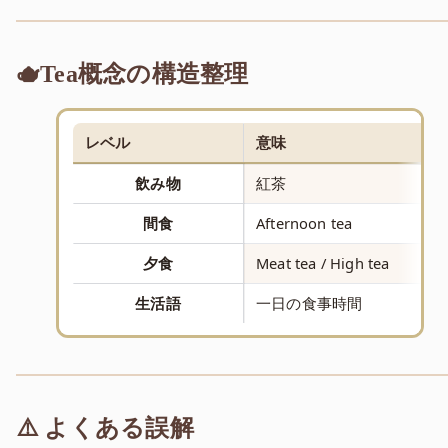
🫖Tea概念の構造整理
レベル
意味
飲み物
紅茶
間食
Afternoon tea
夕食
Meat tea / High tea
生活語
一日の食事時間
⚠️ よくある誤解