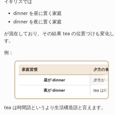
イギリスでは
dinner を昼に置く家庭
dinner を夜に置く家庭
が混在しており、その結果 tea の位置づけも変化し
す。
例：
家庭習慣
夕方の食事
昼が dinner
夕方が tea
夜が dinner
tea は軽食
tea は時間語というより生活構造語と言えます。