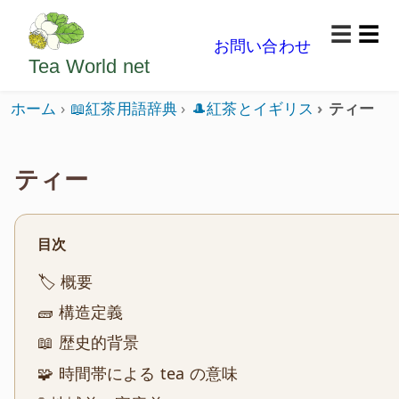
ようこそいらっしゃいました。どうぞごゆっくり楽
☰
お問い合わせ
メニ
Tea World
net
ホーム
📖紅茶用語辞典
🎩紅茶とイギリス
ティー
ティー
目次
🏷️ 概要
🧱 構造定義
📖 歴史的背景
🧩 時間帯による tea の意味