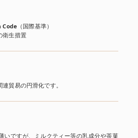
h Code
（国際基準）
の衛生措置
関連貿易の円滑化です。
薄いですが、ミルクティー等の乳成分や茶菓