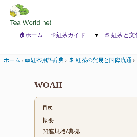
ようこそいらっしゃいました。どうぞごゆっくり
Tea World
net
🏠ホーム
🌱紅茶ガイド
🎨 紅茶と文
🐾紅茶の基本
🍃紅茶の種類
🏚️紅茶と
ホーム
📖紅茶用語辞典
🚢 紅茶の貿易と国際流通
WOAH
目次
概要
関連規格/典拠