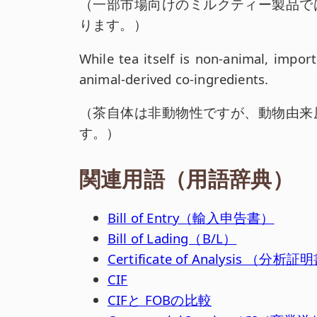
和訳:
（
一部市場向けのミルクティー製品で
ります。
）
英文:
While tea itself is non-animal, impor
animal-derived co-ingredients.
和訳:
（
茶自体は非動物性ですが、動物由来
す。
）
関連用語（用語辞典）
Bill of Entry（輸入申告書）
Bill of Lading（B/L）
Certificate of Analysis （分
CIF
CIFと FOBの比較