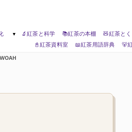
楽しんでください。
化
🔬紅茶と科学
📚紅茶の本棚
🧸紅茶と
📓紅茶資料室
📖紅茶用語辞典
🐻
生活文化
🏔️エリアティー
🎭紅茶と表現
📦ティーブランド
🌏紅茶と世界
🗺️紅茶と
WOAH