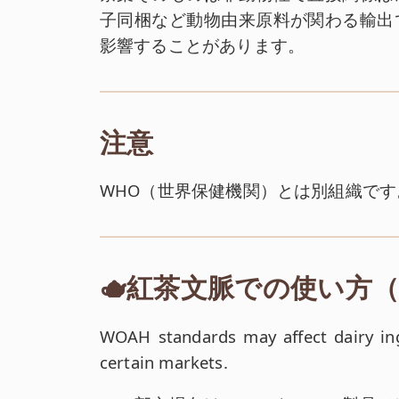
子同梱など動物由来原料が関わる輸出
影響することがあります。
注意
WHO（世界保健機関）とは別組織です
🫖紅茶文脈での使い方
英文:
WOAH standards may affect dairy ing
certain markets.