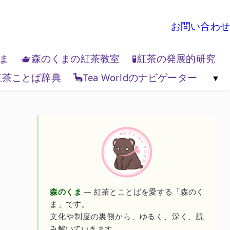
お問い合わせ
くま
🫖森のくまの紅茶教室
🧪紅茶の発展的研究
紅茶ことば辞典
🦕Tea Worldのナビゲーター
地政学
🌏Tea World の歩き方
💻Tea W
森のくま
— 紅茶とことばを愛する「森のく
ま」です。
文化や制度の裏側から、ゆるく、深く、読
み解いていきます。