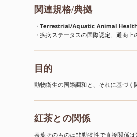
関連規格/典拠
・
Terrestrial/Aquatic Animal Healt
・疾病ステータスの国際認定、通商上
目的
動物衛生の国際調和と、それに基づく
紅茶との関係
茶葉そのものは非動物性で直接関係は