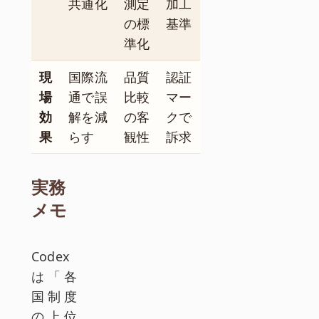
共通化
測定
加工
の標
基準
準化
現
国際流
品質
認証
場
通で誤
比較
マー
効
解を減
の客
クで
果
らす
観性
訴求
実務
メモ
Codex
は「各
国制度
の上位