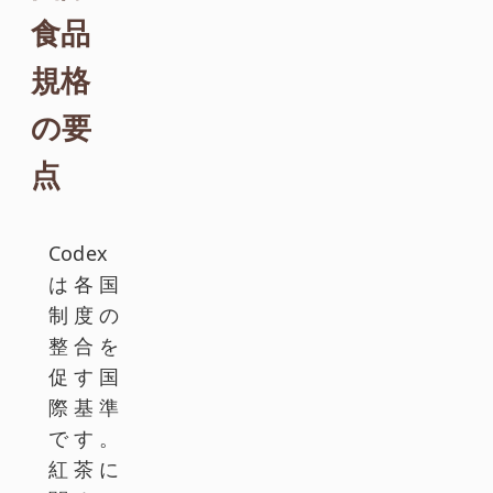
食品
規格
の要
点
Codex
は各国
制度の
整合を
促す国
際基準
です。
紅茶に