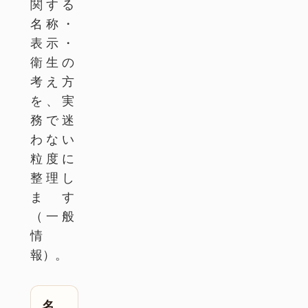
関する
名称・
表示・
衛生の
考え方
を、実
務で迷
わない
粒度に
整理し
ます
（一般
情
報）。
名