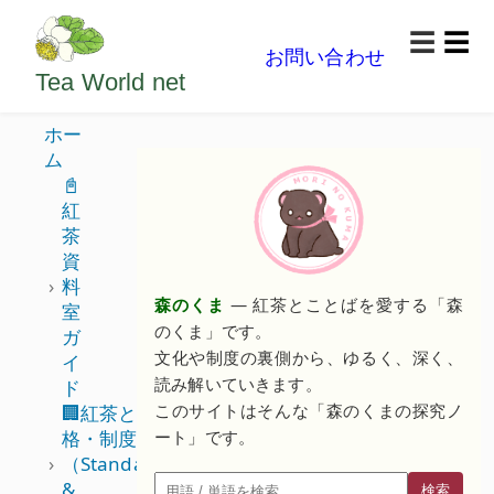
ようこそいらっしゃいました。どうぞごゆっくり楽
☰
お問い合わせ
メニ
Tea World
net
ホー
ム
📓
紅
茶
資
料
森のくま
— 紅茶とことばを愛する「森
室
のくま」です。
ガ
文化や制度の裏側から、ゆるく、深く、
イ
読み解いていきます。
ド
このサイトはそんな「森のくまの探究ノ
🏢紅茶と規
格・制度
ート」です。
（Standards
&
検索