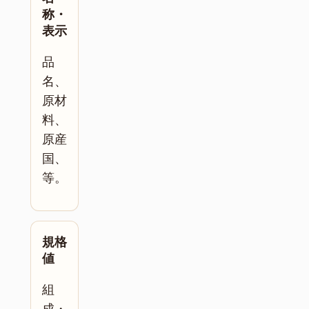
称・
表示
品
名、
原材
料、
原産
国、
等。
規格
値
組
成・