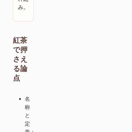
み。
紅茶
で押
さえ
る論
点
名
称
と
定
義：