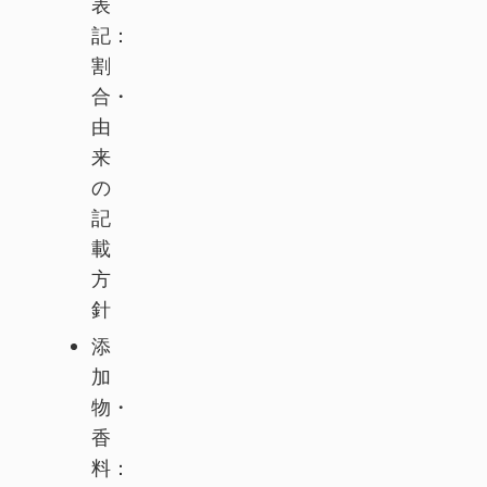
表
記：
割
合・
由
来
の
記
載
方
針
添
加
物・
香
料：