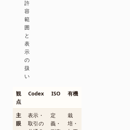
許
容
範
囲
と
表
示
の
扱
い
観
Codex
ISO
有機
点
主
表示・
定
栽
眼
取引の
義・
培・