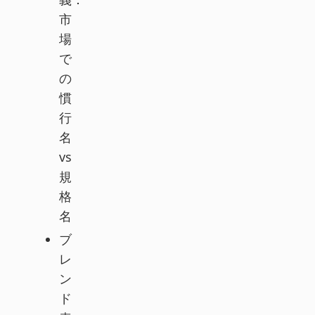
市
場
で
の
慣
行
名
vs
規
格
名
ブ
レ
ン
ド