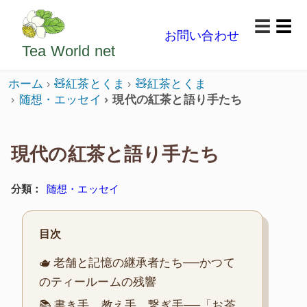
ようこそいらっしゃいました。どうぞごゆっくり楽
☰
お問い合わせ
メニ
Tea World
net
ホーム
🧸紅茶とくま
🧸紅茶とくま
随想・エッセイ
現代の紅茶と語り手たち
現代の紅茶と語り手たち
分類：
随想・エッセイ
目次
🫖 老舗と記憶の継承者たち──かつて
のティールームの残響
📚 書き手、教え手、繋ぎ手──「お茶