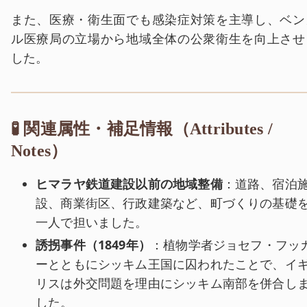
また、医療・衛生面でも感染症対策を主導し、ベン
ル医療局の立場から地域全体の公衆衛生を向上させ
した。
🧪 関連属性・補足情報（Attributes /
Notes）
ヒマラヤ鉄道建設以前の地域整備
：道路、宿泊
設、商業街区、行政建築など、町づくりの基礎
一人で担いました。
誘拐事件（1849年）
：植物学者ジョセフ・フッ
ーとともにシッキム王国に囚われたことで、イ
リスは外交問題を理由にシッキム南部を併合し
した。