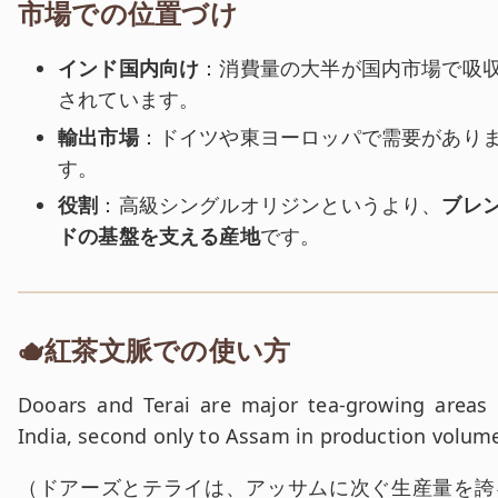
市場での位置づけ
インド国内向け
：消費量の大半が国内市場で吸
されています。
輸出市場
：ドイツや東ヨーロッパで需要があり
す。
役割
：高級シングルオリジンというより、
ブレ
ドの基盤を支える産地
です。
🫖紅茶文脈での使い方
英文:
Dooars and Terai are major tea-growing areas 
India, second only to Assam in production volum
和訳:
（
ドアーズとテライは、アッサムに次ぐ生産量を誇