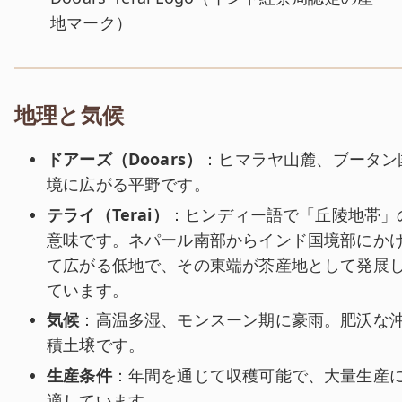
地マーク）
地理と気候
ドアーズ（Dooars）
：ヒマラヤ山麓、ブータン
境に広がる平野です。
テライ（Terai）
：ヒンディー語で「丘陵地帯」
意味です。ネパール南部からインド国境部にか
て広がる低地で、その東端が茶産地として発展
ています。
気候
：高温多湿、モンスーン期に豪雨。肥沃な
積土壌です。
生産条件
：年間を通じて収穫可能で、大量生産
適しています。