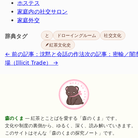
ホステス
家庭内の社交サロン
家庭外交
辞典タグ
と
ドローイングルーム
社交文化
🪶紅茶文化史
← 前の記事：沈黙と会話の作法
次の記事：密輸／闇
場（Illicit Trade） →
森のくま
— 紅茶とことばを愛する「森のくま」です。
文化や制度の裏側から、ゆるく、深く、読み解いていきます。
このサイトはそんな「森のくまの探究ノート」です。