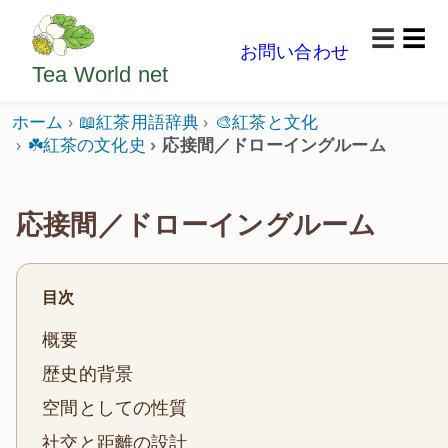
ようこそいらっしゃいました。どうぞごゆっくり楽
☰
お問い合わせ
メニ
Tea World
net
ホーム
📖紅茶用語辞典
🎨紅茶と文化
☘️紅茶の文化史
応接間／ドローイングルーム
応接間／ドローイングルーム
目次
概要
歴史的背景
空間としての性質
社交と距離の設計