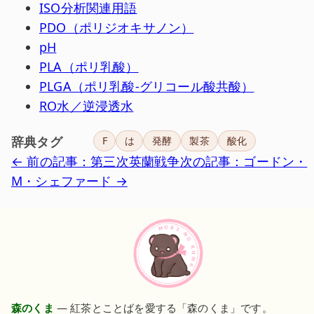
ISO分析関連用語
PDO（ポリジオキサノン）
pH
PLA（ポリ乳酸）
PLGA（ポリ乳酸-グリコール酸共酸）
RO水／逆浸透水
辞典タグ
F
は
発酵
製茶
酸化
← 前の記事：第三次英蘭戦争
次の記事：ゴードン・
M・シェファード →
森のくま
— 紅茶とことばを愛する「森のくま」です。