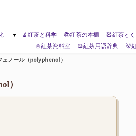
楽しんでください。
化
🔬紅茶と科学
📚紅茶の本棚
🧸紅茶と
📓紅茶資料室
📖紅茶用語辞典
🐻
生活文化
🏔️エリアティー
🎭紅茶と表現
📦ティーブランド
🌏紅茶と世界
🗺️紅茶と
ェノール（polyphenol）
ol）