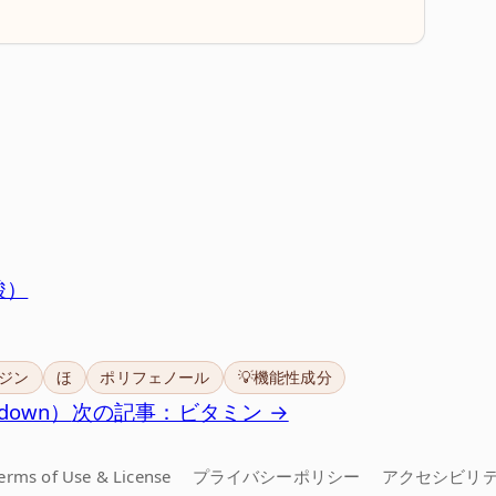
酸）
ジン
ほ
ポリフェノール
💡機能性成分
down）
次の記事：ビタミン →
erms of Use & License
プライバシーポリシー
アクセシビリ