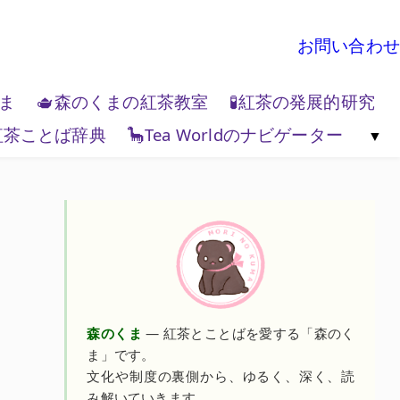
お問い合わせ
くま
🫖森のくまの紅茶教室
🧪紅茶の発展的研究
紅茶ことば辞典
🦕Tea Worldのナビゲーター
地政学
🌏Tea World の歩き方
💻Tea W
森のくま
— 紅茶とことばを愛する「森のく
ま」です。
文化や制度の裏側から、ゆるく、深く、読
み解いていきます。