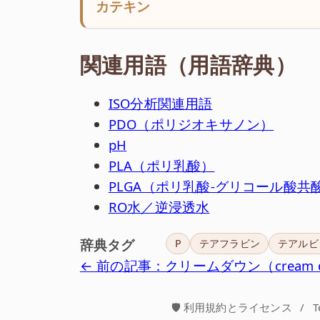
カテキン
関連用語（用語辞典）
ISO分析関連用語
PDO（ポリジオキサノン）
pH
PLA（ポリ乳酸）
PLGA（ポリ乳酸-グリコール酸共
RO水／逆浸透水
辞典タグ
P
テアフラビン
テアルビ
← 前の記事：クリームダウン（cream 
🛡️ 利用規約とライセンス
/
T