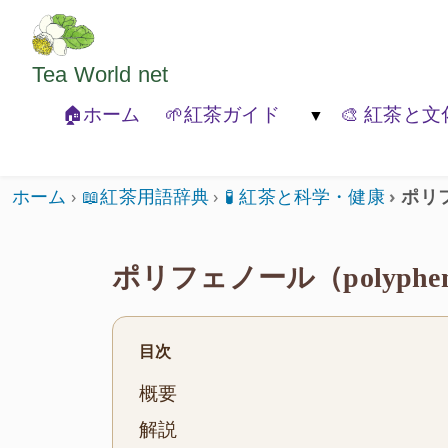
ようこそいらっしゃいました。どうぞごゆっくり
Tea World
net
🏠ホーム
🌱紅茶ガイド
🎨 紅茶と文
🐾紅茶の基本
🍃紅茶の種類
🏚️紅茶と
ホーム
📖紅茶用語辞典
🧪 紅茶と科学・健康
ポリフ
ポリフェノール（polyphen
目次
概要
解説