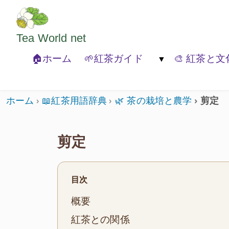
ようこそいらっしゃいました。どうぞごゆっくり
Tea World
net
🏠ホーム
🌱紅茶ガイド
🎨 紅茶と文
🐾紅茶の基本
🍃紅茶の種類
🏚️紅茶と
ホーム
📖紅茶用語辞典
🌿 茶の栽培と農学
剪定
剪定
目次
概要
紅茶との関係