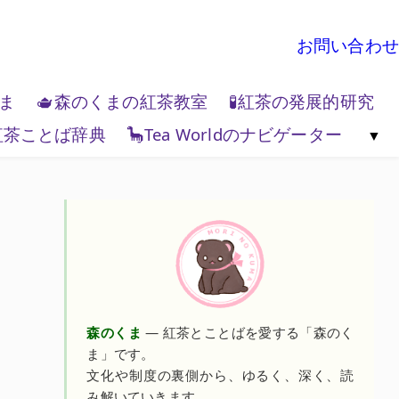
お問い合わせ
くま
🫖森のくまの紅茶教室
🧪紅茶の発展的研究
紅茶ことば辞典
🦕Tea Worldのナビゲーター
地政学
🌏Tea World の歩き方
💻Tea W
森のくま
— 紅茶とことばを愛する「森のく
ま」です。
文化や制度の裏側から、ゆるく、深く、読
み解いていきます。