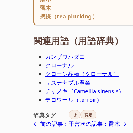
喬木
摘採（tea plucking）
関連用語（用語辞典）
カンザワハダニ
クローナル
クローン品種（クローナル）
サステナブル農業
チャノキ（Camellia sinensis）
テロワール（terroir）
辞典タグ
せ
剪定
← 前の記事：干害
次の記事：喬木 →