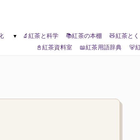
楽しんでください。
化
🔬紅茶と科学
📚紅茶の本棚
🧸紅茶と
📓紅茶資料室
📖紅茶用語辞典
🐻
生活文化
🏔️エリアティー
🎭紅茶と表現
📦ティーブランド
🌏紅茶と世界
🗺️紅茶と