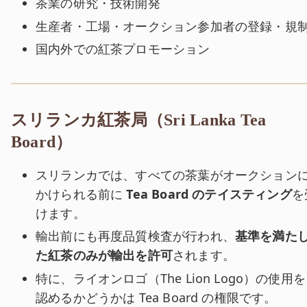
茶業の研究・技術開発
生産者・工場・オークション参加者の登録・規
国内外での紅茶プロモーション
スリランカ紅茶局（Sri Lanka Tea
Board）
スリランカでは、すべての茶葉がオークション
かけられる前に
Tea Board のテイスティング
を
けます。
輸出前にも再度品質検査が行われ、
基準を満た
た紅茶のみが輸出を許可
されます。
特に、ライオンロゴ（The Lion Logo）の使用を
認めるかどうかは Tea Board の権限です。