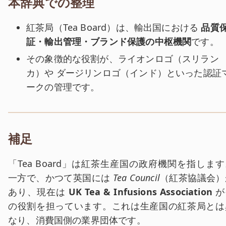
本辞典での整理
紅茶局（Tea Board）は、輸出国における
品質
証・輸出管理・ブランド保護の中枢機関
です。
その象徴的な役割が、ライオンロゴ（スリラン
カ）や ダージリンロゴ（インド）といった認証
ークの管理です。
補足
「Tea Board」は紅茶生産国の政府機関を指します
一方で、かつて英国には
Tea Council
（紅茶協議会）
あり、現在は
UK Tea & Infusions Association
が
の役割を担っています。これは生産国の紅茶局とは
なり、消費国側の業界団体です。