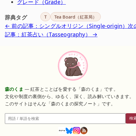
グレード（Grade）
辞典タグ
T
Tea Board（紅茶局）
← 前の記事：シングルオリジン（Single-origin）
次
記事：紅茶占い（Tasseography） →
森のくま
— 紅茶とことばを愛する「森のくま」です。
文化や制度の裏側から、ゆるく、深く、読み解いていきます。
このサイトはそんな「森のくまの探究ノート」です。
検
検索