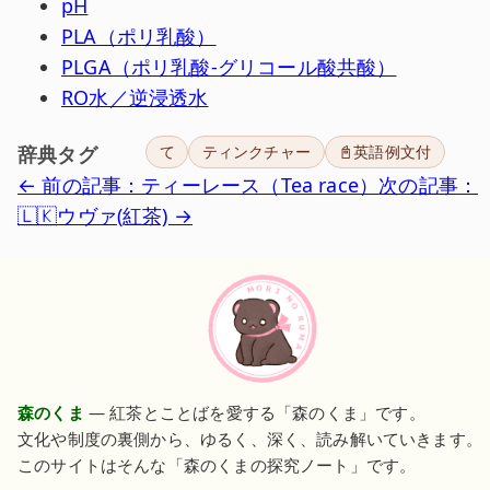
pH
PLA（ポリ乳酸）
PLGA（ポリ乳酸-グリコール酸共酸）
RO水／逆浸透水
辞典タグ
て
ティンクチャー
📓英語例文付
← 前の記事：ティーレース（Tea race）
次の記事：
🇱🇰ウヴァ(紅茶) →
森のくま
— 紅茶とことばを愛する「森のくま」です。
文化や制度の裏側から、ゆるく、深く、読み解いていきます。
このサイトはそんな「森のくまの探究ノート」です。