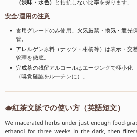
（渋味・水色）
と拮抗しない比率を探ります。
安全/運用の注意
食用グレードのみ使用。火気厳禁・換気・遮光
管。
アレルゲン原料（ナッツ・柑橘等）は表示・交
管理を徹底。
完成茶の残留アルコールはエージングで極小化
（嗅覚確認をルーチンに）。
🫖紅茶文脈での使い方（英語短文）
英文:
We macerated herbs under just enough food-gra
ethanol for three weeks in the dark, then filter