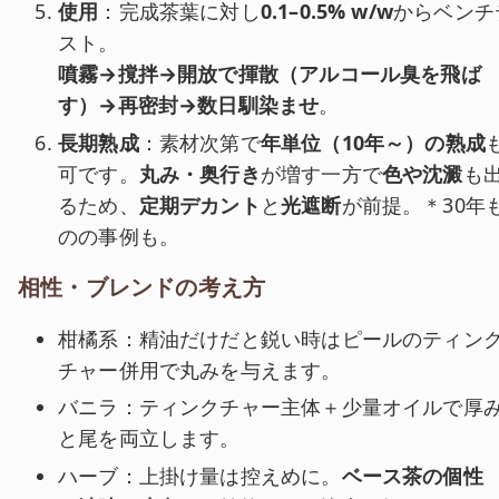
使用
：完成茶葉に対し
0.1–0.5% w/w
からベンチ
スト。
噴霧→撹拌→開放で揮散（アルコール臭を飛ば
す）→再密封→数日馴染ませ
。
長期熟成
：素材次第で
年単位（10年～）の熟成
可です。
丸み・奥行き
が増す一方で
色や沈澱
も
るため、
定期デカント
と
光遮断
が前提。＊30年
のの事例も。
相性・ブレンドの考え方
柑橘系：精油だけだと鋭い時はピールのティン
チャー併用で丸みを与えます。
バニラ：ティンクチャー主体＋少量オイルで厚
と尾を両立します。
ハーブ：上掛け量は控えめに。
ベース茶の個性