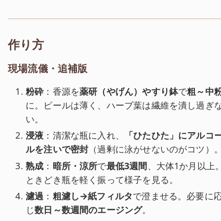
作り方
現場流儀・追補版
粉砕
：香源を
薬研（やげん）やすり鉢
で
粗～中
に。ピールは薄く、ハーブ葉は繊維を潰し過ぎ
い。
浸液
：清潔な瓶に入れ、
「ひたひた」にアルコ
ルを注いで密封
（過剰に泳がせないのがコツ）
熟成
：
暗所・涼所
で
最低3週間
、大体1か月以上
ときどき瓶を軽く振って様子を見る。
濾過
：
粗濾し→紙フィルタ
で澄ませる。必要に
じ
数日～数週間のエージング
。