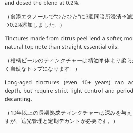
and dosed the blend at 0.2%.
和訳:
（
食添エタノールで“ひたひた”に3週間暗所浸漬→濾
→0.2%添加しました。
）
英文:
Tinctures made from citrus peel lend a softer, mo
natural top note than straight essential oils.
和訳:
（
柑橘ピールのティンクチャーは精油単体より柔ら
く自然なトップになります。
）
英文:
Long-aged tinctures (even 10+ years) can a
depth, but require strict light control and period
decanting.
和訳:
（
10年以上の長期熟成ティンクチャーは深みを与え
すが、遮光管理と定期デカントが必要です。
）