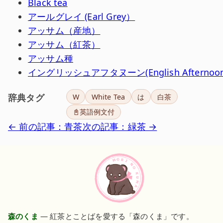
Black tea
アールグレイ (Earl Grey）
アッサム（産地）
アッサム（紅茶）
アッサム種
イングリッシュアフタヌーン(English Afternoon
辞典タグ
W
White Tea
は
白茶
📓英語例文付
← 前の記事：青茶
次の記事：緑茶 →
森のくま
— 紅茶とことばを愛する「森のくま」です。