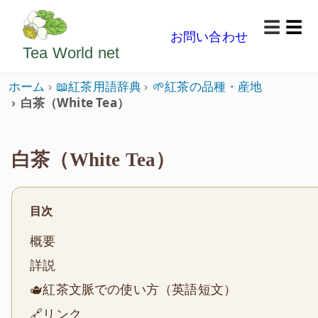
ようこそいらっしゃいました。どうぞごゆっくり楽
☰
お問い合わせ
メニ
Tea World
net
ホーム
📖紅茶用語辞典
🌱紅茶の品種・産地
白茶（White Tea）
白茶（White Tea）
目次
概要
詳説
🫖紅茶文脈での使い方（英語短文）
🔗リンク