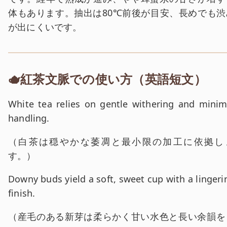
体もあります。抽出は80℃前後が目安、長めでも渋
が出にくいです。
🫖紅茶文脈での使い方（英語短文）
英文:
White tea relies on gentle withering and minim
handling.
和訳:
（
白茶は穏やかな萎凋と最小限の加工に依拠し
す。
）
英文:
Downy buds yield a soft, sweet cup with a lingeri
finish.
和訳:
（
産毛のある新芽は柔らかく甘い水色と長い余韻を