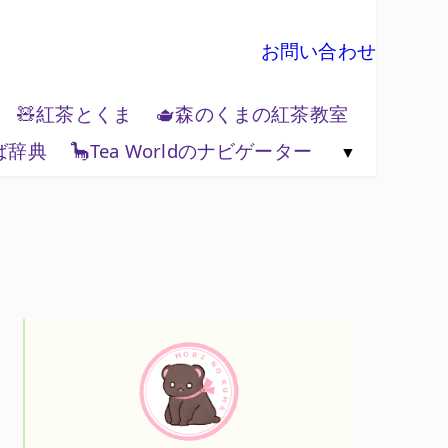
お問い合わせ
🧸紅茶とくま
🫖森のくまの紅茶教室
ば辞典
🦕Tea Worldのナビゲーター
🗺️紅茶と地政学
🌏Tea World の歩き方
💻Tea World 辞