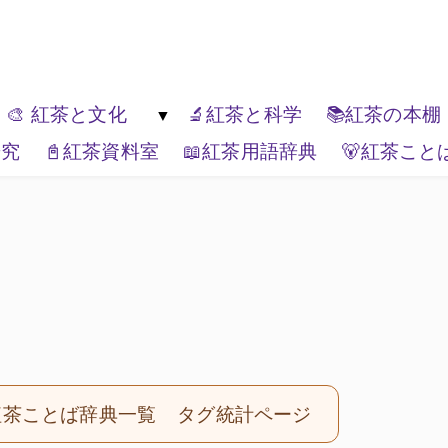
ゆっくり楽しんでください。
🎨 紅茶と文化
🔬紅茶と科学
📚紅茶の本棚
研究
📓紅茶資料室
📖紅茶用語辞典
🐻紅茶こと
紅茶の種類
🏚️紅茶と生活文化
🏔️エリアティー
🎭紅茶と表現
📦ティーブランド
🌏紅茶と世界
紅茶ことば辞典一覧
タグ統計ページ