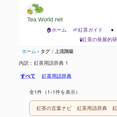
ようこそいらっしゃいました。どうぞご
Tea World
net
🏠ホーム
🌱紅茶ガイド
🧪紅茶の発展的
🐾紅茶の基本

ホーム
タグ：上流階級
内訳：紅茶用語辞典 1
すべて
紅茶用語辞典
全1件（1–1件を表示）
紅茶の言葉ナビ
紅茶用語辞典