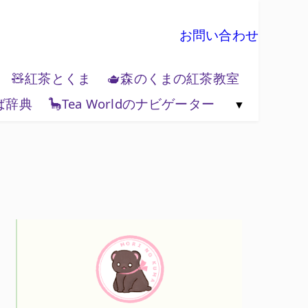
お問い合わせ
🧸紅茶とくま
🫖森のくまの紅茶教室
ば辞典
🦕Tea Worldのナビゲーター
🗺️紅茶と地政学
🌏Tea World の歩き方
💻Tea World 辞