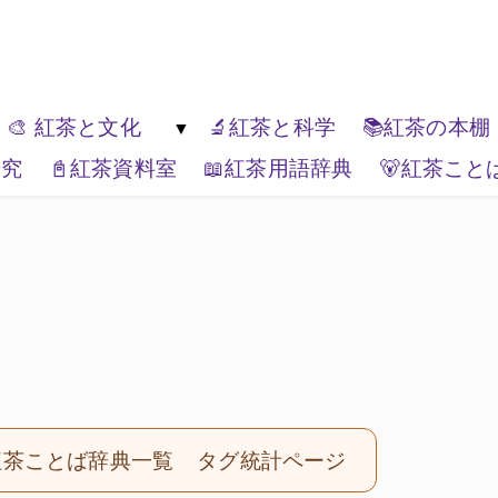
ゆっくり楽しんでください。
🎨 紅茶と文化
🔬紅茶と科学
📚紅茶の本棚
研究
📓紅茶資料室
📖紅茶用語辞典
🐻紅茶こと
紅茶の種類
🏚️紅茶と生活文化
🏔️エリアティー
🎭紅茶と表現
📦ティーブランド
🌏紅茶と世界
紅茶ことば辞典一覧
タグ統計ページ