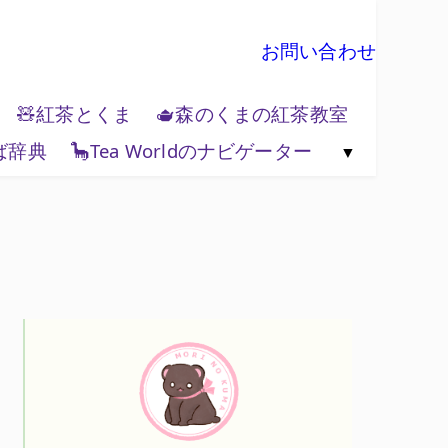
お問い合わせ
🧸紅茶とくま
🫖森のくまの紅茶教室
ば辞典
🦕Tea Worldのナビゲーター
🗺️紅茶と地政学
🌏Tea World の歩き方
💻Tea World 辞