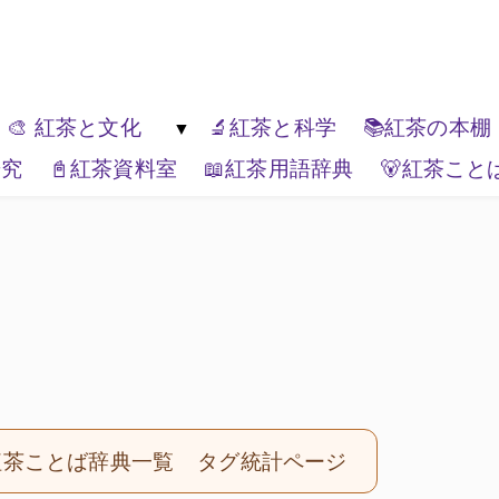
ゆっくり楽しんでください。
🎨 紅茶と文化
🔬紅茶と科学
📚紅茶の本棚
研究
📓紅茶資料室
📖紅茶用語辞典
🐻紅茶こと
紅茶の種類
🏚️紅茶と生活文化
🏔️エリアティー
🎭紅茶と表現
📦ティーブランド
🌏紅茶と世界
紅茶ことば辞典一覧
タグ統計ページ