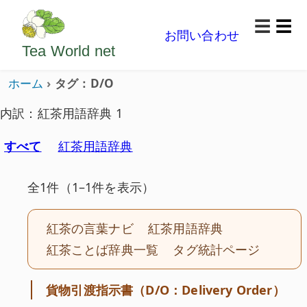
ようこそいらっしゃいました。どうぞごゆっくり楽
☰
お問い合わせ
メニ
Tea World
net
ホーム
タグ：D/O
内訳：紅茶用語辞典 1
すべて
紅茶用語辞典
全1件（1–1件を表示）
紅茶の言葉ナビ
紅茶用語辞典
紅茶ことば辞典一覧
タグ統計ページ
貨物引渡指示書（D/O：Delivery Order）