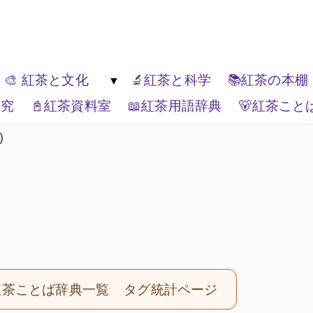
ゆっくり楽しんでください。
🎨 紅茶と文化
🔬紅茶と科学
📚紅茶の本棚
研究
📓紅茶資料室
📖紅茶用語辞典
🐻紅茶こと
紅茶の種類
🏚️紅茶と生活文化
🏔️エリアティー
🎭紅茶と表現
📦ティーブランド
🌏紅茶と世界
I）
紅茶ことば辞典一覧
タグ統計ページ