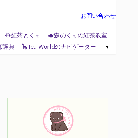
お問い合わせ
🧸紅茶とくま
🫖森のくまの紅茶教室
ば辞典
🦕Tea Worldのナビゲーター
🗺️紅茶と地政学
🌏Tea World の歩き方
💻Tea World 辞