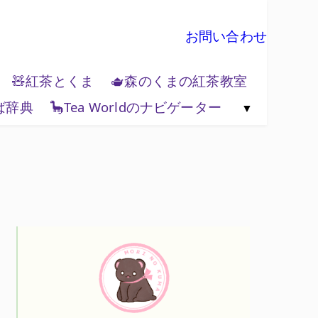
お問い合わせ
🧸紅茶とくま
🫖森のくまの紅茶教室
ば辞典
🦕Tea Worldのナビゲーター
🗺️紅茶と地政学
🌏Tea World の歩き方
💻Tea World 辞