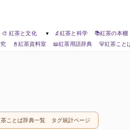
ゆっくり楽しんでください。
🎨 紅茶と文化
🔬紅茶と科学
📚紅茶の本棚
研究
📓紅茶資料室
📖紅茶用語辞典
🐻紅茶こと
紅茶の種類
🏚️紅茶と生活文化
🏔️エリアティー
🎭紅茶と表現
📦ティーブランド
🌏紅茶と世界
紅茶ことば辞典一覧
タグ統計ページ