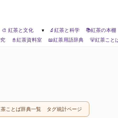
ゆっくり楽しんでください。
🎨 紅茶と文化
🔬紅茶と科学
📚紅茶の本棚
研究
📓紅茶資料室
📖紅茶用語辞典
🐻紅茶こと
紅茶の種類
🏚️紅茶と生活文化
🏔️エリアティー
🎭紅茶と表現
📦ティーブランド
🌏紅茶と世界
紅茶ことば辞典一覧
タグ統計ページ