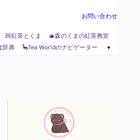
お問い合わせ
🧸紅茶とくま
🫖森のくまの紅茶教室
ば辞典
🦕Tea Worldのナビゲーター
🗺️紅茶と地政学
🌏Tea World の歩き方
💻Tea World 辞