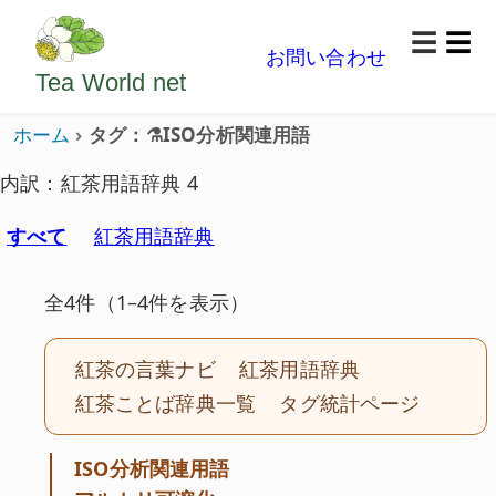
ようこそいらっしゃいました。どうぞごゆっくり楽
☰
お問い合わせ
メニ
Tea World
net
ホーム
タグ：⚗️ISO分析関連用語
内訳：紅茶用語辞典 4
すべて
紅茶用語辞典
全4件（1–4件を表示）
紅茶の言葉ナビ
紅茶用語辞典
紅茶ことば辞典一覧
タグ統計ページ
ISO分析関連用語