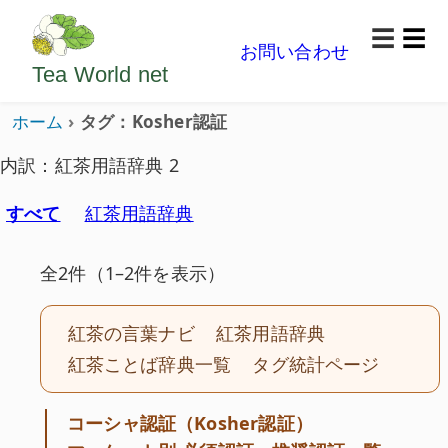
ようこそいらっしゃいました。どうぞごゆっくり楽
☰
お問い合わせ
メニ
Tea World
net
ホーム
タグ：Kosher認証
内訳：紅茶用語辞典 2
すべて
紅茶用語辞典
全2件（1–2件を表示）
紅茶の言葉ナビ
紅茶用語辞典
紅茶ことば辞典一覧
タグ統計ページ
コーシャ認証（Kosher認証）