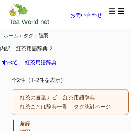
ようこそいらっしゃいました。どうぞごゆっくり楽
☰
お問い合わせ
メニ
Tea World
net
ホーム
タグ：陸羽
内訳：紅茶用語辞典 2
すべて
紅茶用語辞典
全2件（1–2件を表示）
紅茶の言葉ナビ
紅茶用語辞典
紅茶ことば辞典一覧
タグ統計ページ
茶経