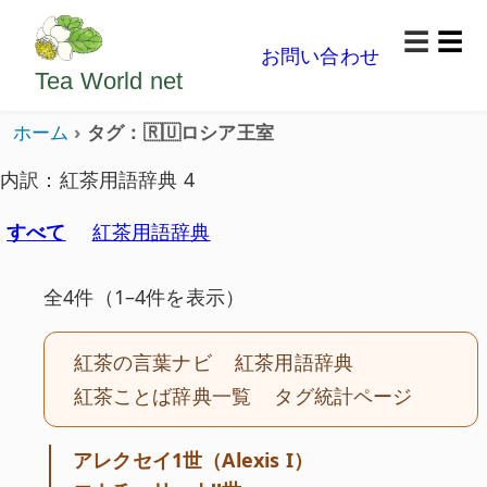
ようこそいらっしゃいました。どうぞごゆっくり楽
☰
お問い合わせ
メニ
Tea World
net
ホーム
タグ：🇷🇺ロシア王室
内訳：紅茶用語辞典 4
すべて
紅茶用語辞典
全4件（1–4件を表示）
紅茶の言葉ナビ
紅茶用語辞典
紅茶ことば辞典一覧
タグ統計ページ
アレクセイ1世（Alexis I）