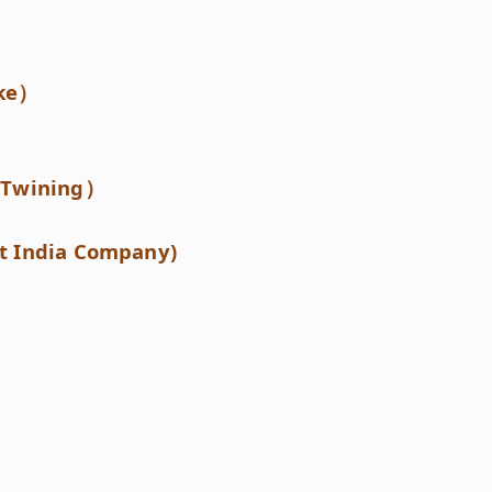
ke）
wining）
dia Company)