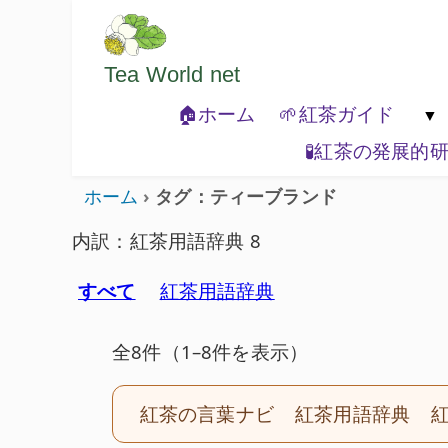
ようこそいらっしゃいました。どうぞご
Tea World
net
🏠ホーム
🌱紅茶ガイド
🧪紅茶の発展的
🐾紅茶の基本

ホーム
タグ：ティーブランド
内訳：紅茶用語辞典 8
すべて
紅茶用語辞典
全8件（1–8件を表示）
紅茶の言葉ナビ
紅茶用語辞典