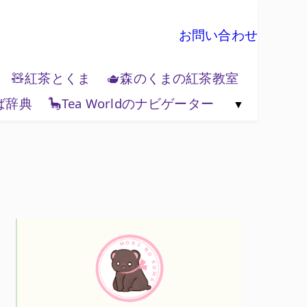
お問い合わせ
🧸紅茶とくま
🫖森のくまの紅茶教室
ば辞典
🦕Tea Worldのナビゲーター
🗺️紅茶と地政学
🌏Tea World の歩き方
💻Tea World 辞