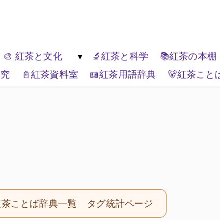
ゆっくり楽しんでください。
🎨 紅茶と文化
🔬紅茶と科学
📚紅茶の本棚
研究
📓紅茶資料室
📖紅茶用語辞典
🐻紅茶こと
紅茶の種類
🏚️紅茶と生活文化
🏔️エリアティー
🎭紅茶と表現
📦ティーブランド
🌏紅茶と世界
紅茶ことば辞典一覧
タグ統計ページ