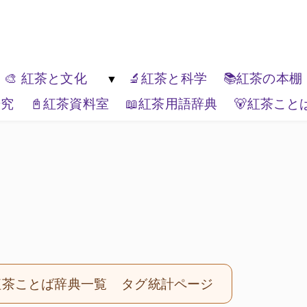
ゆっくり楽しんでください。
🎨 紅茶と文化
🔬紅茶と科学
📚紅茶の本棚
研究
📓紅茶資料室
📖紅茶用語辞典
🐻紅茶こと
紅茶の種類
🏚️紅茶と生活文化
🏔️エリアティー
🎭紅茶と表現
📦ティーブランド
🌏紅茶と世界
紅茶ことば辞典一覧
タグ統計ページ