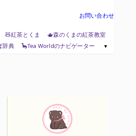
お問い合わせ
🧸紅茶とくま
🫖森のくまの紅茶教室
ば辞典
🦕Tea Worldのナビゲーター
🗺️紅茶と地政学
🌏Tea World の歩き方
💻Tea World 辞