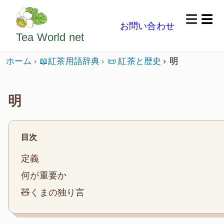
ようこそいらっしゃいました。どうぞごゆっくり楽
☰
お問い合わせ
メニ
Tea World
net
ホーム
📖紅茶用語辞典
📜 紅茶と歴史
明
明
目次
定義
何が重要か
🧸くまの独り言