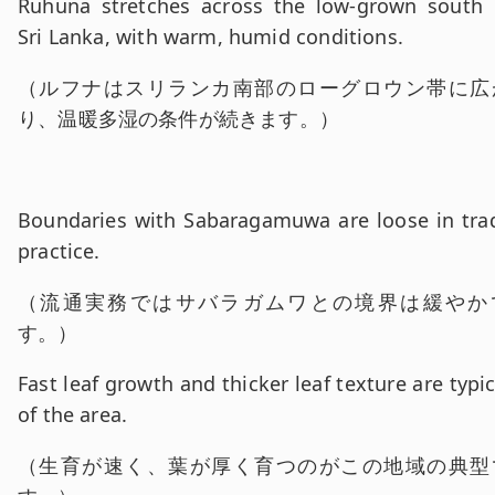
英文:
Ruhuna stretches across the low-grown south 
Sri Lanka, with warm, humid conditions.
和訳:
（
ルフナはスリランカ南部のローグロウン帯に広
り、温暖多湿の条件が続きます。
）
英文:
Boundaries with Sabaragamuwa are loose in tra
practice.
和訳:
（
流通実務ではサバラガムワとの境界は緩やか
す。
）
英文:
Fast leaf growth and thicker leaf texture are typic
of the area.
和訳:
（
生育が速く、葉が厚く育つのがこの地域の典型