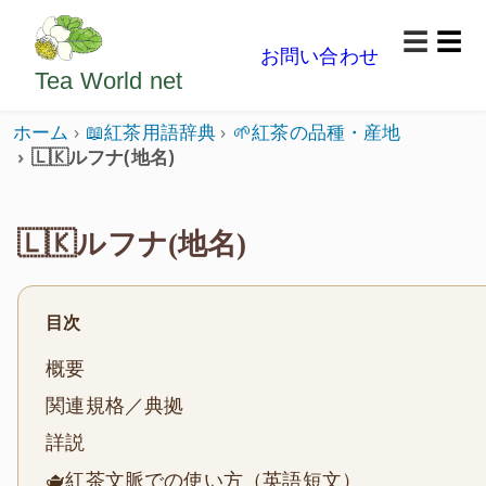
ようこそいらっしゃいました。どうぞごゆっくり楽
☰
お問い合わせ
メニ
Tea World
net
ホーム
📖紅茶用語辞典
🌱紅茶の品種・産地
🇱🇰ルフナ(地名)
🇱🇰ルフナ(地名)
目次
概要
関連規格／典拠
詳説
🫖紅茶文脈での使い方（英語短文）