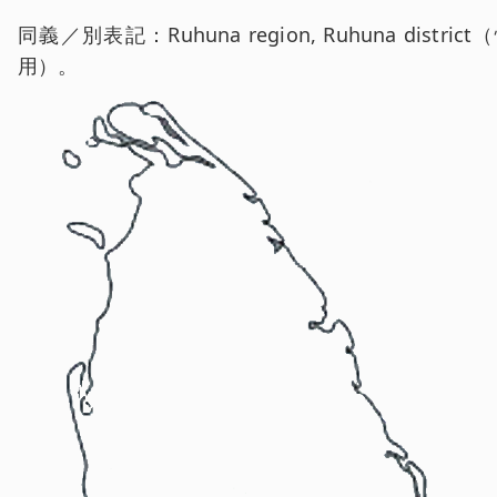
同義／別表記：Ruhuna region, Ruhuna district
用）。