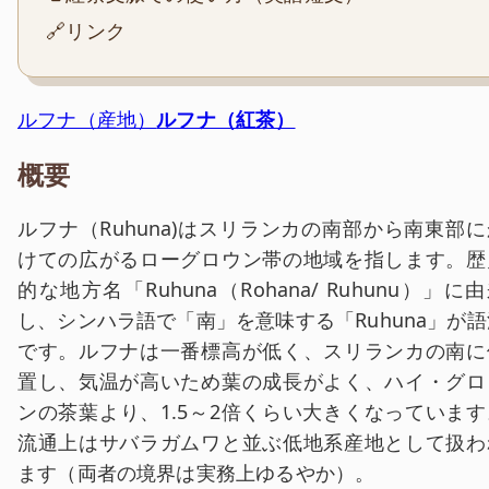
🔗リンク
ルフナ（産地）
ルフナ（紅茶）
概要
ルフナ（Ruhuna)はスリランカの南部から南東部に
けての広がるローグロウン帯の地域を指します。歴
的な地方名「Ruhuna（Rohana/ Ruhunu）」に
し、シンハラ語で「南」を意味する「Ruhuna」が語
です。ルフナは一番標高が低く、スリランカの南に
置し、気温が高いため葉の成長がよく、ハイ・グロ
ンの茶葉より、1.5～2倍くらい大きくなっています
流通上はサバラガムワと並ぶ低地系産地として扱わ
ます（両者の境界は実務上ゆるやか）。