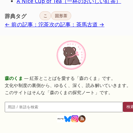
A Nice Cup of Tea（一杯のおいしい紅茶）
辞典タグ
こ
固形茶
← 前の記事：沱茶
次の記事：茶馬古道 →
森のくま
— 紅茶とことばを愛する「森のくま」です。
文化や制度の裏側から、ゆるく、深く、読み解いていきます。
このサイトはそんな「森のくまの探究ノート」です。
検
検索