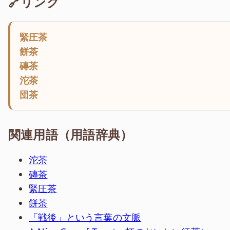
🔗リンク
緊圧茶
餅茶
磚茶
沱茶
団茶
関連用語（用語辞典）
沱茶
磚茶
緊圧茶
餅茶
「戦後」という言葉の文脈