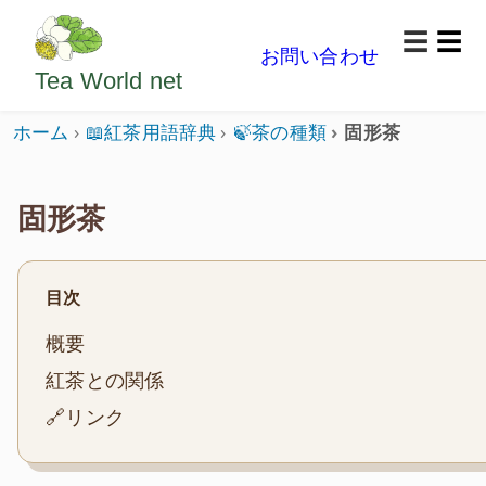
ようこそいらっしゃいました。どうぞごゆっくり楽
☰
お問い合わせ
メニ
Tea World
net
ホーム
📖紅茶用語辞典
🍃茶の種類
固形茶
固形茶
目次
概要
紅茶との関係
🔗リンク