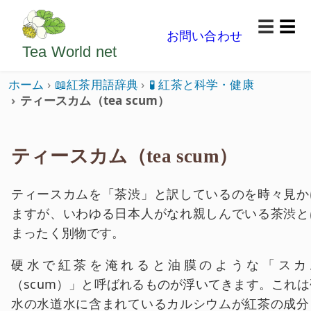
ようこそいらっしゃいました。どうぞごゆっくり楽
☰
お問い合わせ
メニ
Tea World
net
ホーム
📖紅茶用語辞典
🧪 紅茶と科学・健康
ティースカム（tea scum）
ティースカム（tea scum）
ティースカムを「茶渋」と訳しているのを時々見か
ますが、いわゆる日本人がなれ親しんでいる茶渋と
まったく別物です。
硬水で紅茶を淹れると油膜のような「スカ
（scum）」と呼ばれるものが浮いてきます。これは
水の水道水に含まれているカルシウムが紅茶の成分