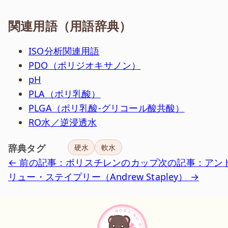
関連用語（用語辞典）
ISO分析関連用語
PDO（ポリジオキサノン）
pH
PLA（ポリ乳酸）
PLGA（ポリ乳酸-グリコール酸共酸）
RO水／逆浸透水
辞典タグ
硬水
軟水
← 前の記事：ポリスチレンのカップ
次の記事：アン
リュー・ステイプリー（Andrew Stapley） →