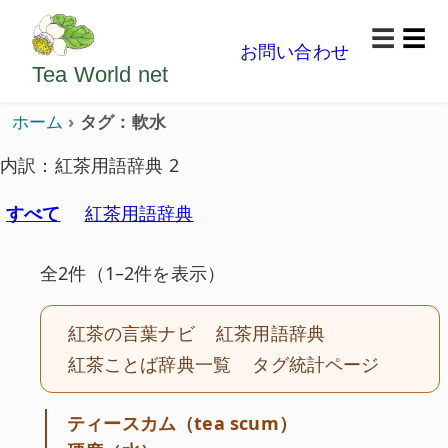
ようこそいらっしゃいました。どうぞごゆっくり楽
☰
お問い合わせ
メニ
Tea World
net
ホーム
タグ：軟水
内訳：紅茶用語辞典 2
すべて
紅茶用語辞典
全2件（1–2件を表示）
紅茶の言葉ナビ
紅茶用語辞典
紅茶ことば辞典一覧
タグ統計ページ
ティースカム（tea scum）