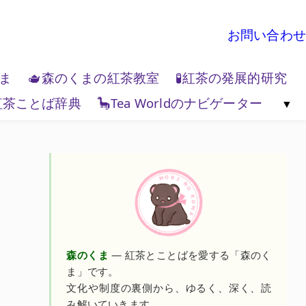
お問い合わせ
くま
🫖森のくまの紅茶教室
🧪紅茶の発展的研究
紅茶ことば辞典
🦕Tea Worldのナビゲーター
地政学
🌏Tea World の歩き方
💻Tea W
森のくま
— 紅茶とことばを愛する「森のく
ま」です。
文化や制度の裏側から、ゆるく、深く、読
み解いていきます。