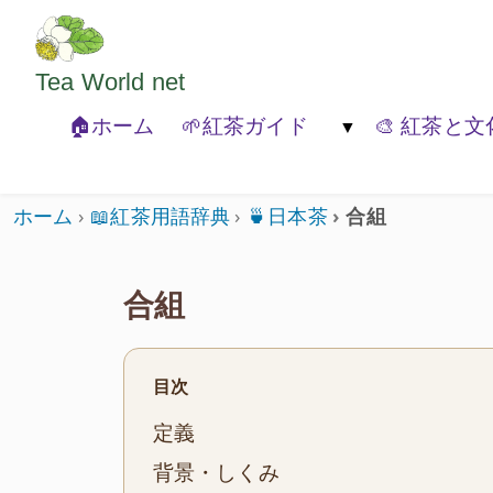
ようこそいらっしゃいました。どうぞごゆっくり
Tea World
net
🏠ホーム
🌱紅茶ガイド
🎨 紅茶と文
🐾紅茶の基本
🍃紅茶の種類
🏚️紅茶と
ホーム
📖紅茶用語辞典
🍵日本茶
合組
合組
目次
定義
背景・しくみ