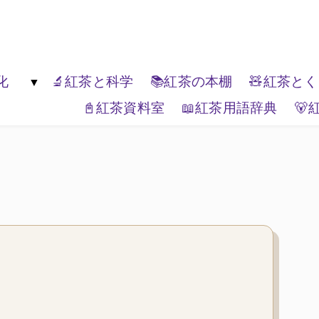
楽しんでください。
化
🔬紅茶と科学
📚紅茶の本棚
🧸紅茶と
📓紅茶資料室
📖紅茶用語辞典
🐻
生活文化
🏔️エリアティー
🎭紅茶と表現
📦ティーブランド
🌏紅茶と世界
🗺️紅茶と