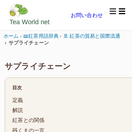
ようこそいらっしゃいました。どうぞごゆっくり楽
☰
お問い合わせ
メニ
Tea World
net
ホーム
📖紅茶用語辞典
🚢 紅茶の貿易と国際流通
サプライチェーン
サプライチェーン
目次
定義
解説
紅茶との関係
🧸くまの一言