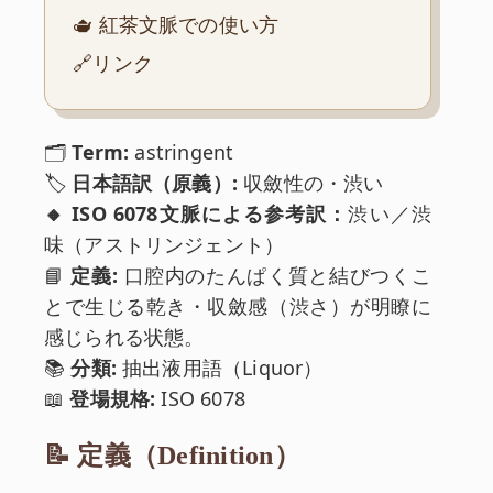
🫖 紅茶文脈での使い方
🔗リンク
🗂️
Term:
astringent
🏷️
日本語訳（原義）:
収斂性の・渋い
🔸 ISO 6078文脈による参考訳：
渋い／渋
味（アストリンジェント）
📘
定義:
口腔内のたんぱく質と結びつくこ
とで生じる乾き・収斂感（渋さ）が明瞭に
感じられる状態。
📚
分類:
抽出液用語（Liquor）
📖
登場規格:
ISO 6078
📝 定義（Definition）