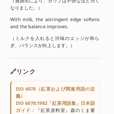
和訳:
（
過抽出により、カップは不快なほど渋く
なりました。
）
英文:
With milk, the astringent edge softens
and the balance improves.
和訳:
（
ミルクを入れると渋味のエッジが和ら
ぎ、バランスが向上します。
）
🔗リンク
ISO 6078（紅茶および関連用語の定
義）
ISO 6078:1982「紅茶用語集」日本語
ガイド
：『紅茶資料室』森のくま要