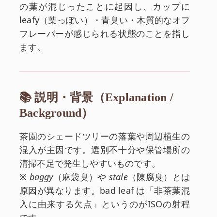
の葉が混じったことに起因し、カップに
leafy（葉っぽい）・青臭い・木質的なオフ
フレーバーが感じられる状態のことを指し
ます。
📚 説明・背景（Explanation /
Background）
茶園のシェードツリーの落葉や周辺植生の
混入が主因です。選別不十分や保管場所の
清掃不足で発生しやすいものです。
※
baggy
（麻袋臭）や
stale
（陳腐臭）とは
原因が異なります。bad leaf は「非茶葉混
入に由来する欠点」というのがISOの射程