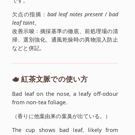
です。
欠点の指摘：
bad leaf notes present
/
bad
leaf taint
。
改善示唆：摘採基準の徹底、前処理場の清
掃、選別強化、通風乾燥時の異物混入防止
などと併記。
🫖 紅茶文脈での使い方
英文:
Bad leaf on the nose, a leafy off-odour
from non-tea foliage.
和訳:
（
香りに他葉由来の葉臭が出ている。
）
英文:
The cup shows bad leaf, likely from