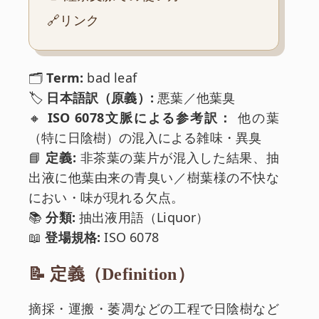
🔗リンク
🗂️
Term:
bad leaf
🏷️
日本語訳（原義）:
悪葉／他葉臭
🔸
ISO 6078文脈による参考訳：
他の葉
（特に日陰樹）の混入による雑味・異臭
📘
定義:
非茶葉の葉片が混入した結果、抽
出液に他葉由来の青臭い／樹葉様の不快な
におい・味が現れる欠点。
📚
分類:
抽出液用語（Liquor）
📖
登場規格:
ISO 6078
📝 定義（Definition）
摘採・運搬・萎凋などの工程で日陰樹など