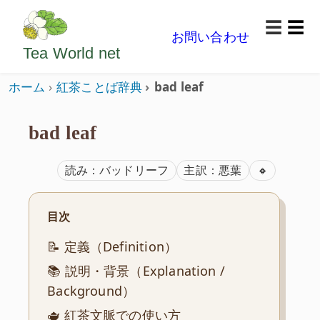
ようこそいらっしゃいました。どうぞごゆっくり楽
☰
お問い合わせ
メニ
Tea World
net
ホーム
紅茶ことば辞典
bad leaf
bad leaf
ISO準拠
読み：バッドリーフ
主訳：悪葉
🔸
目次
📝 定義（Definition）
📚 説明・背景（Explanation /
Background）
🫖 紅茶文脈での使い方