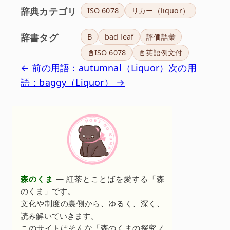
辞典カテゴリ
ISO 6078
リカー（liquor）
辞書タグ
B
bad leaf
評価語彙
📓ISO 6078
📓英語例文付
← 前の用語：autumnal（Liquor）
次の用
語：baggy（Liquor） →
森のくま
— 紅茶とことばを愛する「森
のくま」です。
文化や制度の裏側から、ゆるく、深く、
読み解いていきます。
このサイトはそんな「森のくまの探究ノ