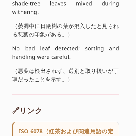
shade-tree leaves mixed during
withering.
和訳:
（
萎凋中に日陰樹の葉が混入したと見られ
る悪葉の印象がある。
）
英文:
No bad leaf detected; sorting and
handling were careful.
和訳:
（
悪葉は検出されず、選別と取り扱いが丁
寧だったことを示す。
）
🔗リンク
ISO 6078（紅茶および関連用語の定