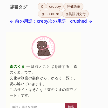
辞書タグ
C
croppy
評価語彙
📓ISO 6078
📓英語例文付
← 前の用語：crepy
次の用語：crushed →
森のくま
— 紅茶とことばを愛する「森
のくま」です。
文化や制度の裏側から、ゆるく、深く、
読み解いていきます。
このサイトはそんな「森のくまの探究ノ
ート」です。
検索