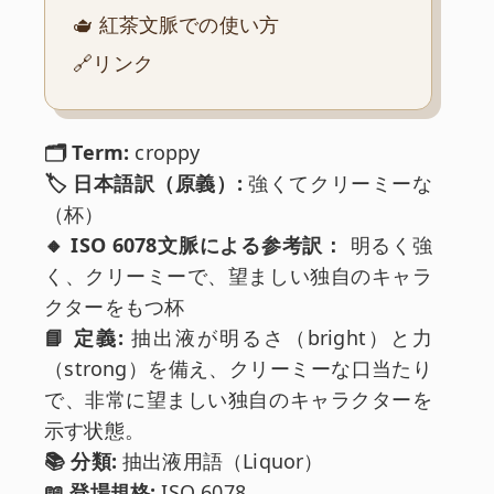
🫖 紅茶文脈での使い方
🔗リンク
🗂️ Term:
croppy
🏷️ 日本語訳（原義）:
強くてクリーミーな
（杯）
🔸 ISO 6078文脈による参考訳：
明るく強
く、クリーミーで、望ましい独自のキャラ
クターをもつ杯
📘 定義:
抽出液が明るさ（bright）と力
（strong）を備え、クリーミーな口当たり
で、非常に望ましい独自のキャラクターを
示す状態。
📚 分類:
抽出液用語（Liquor）
📖 登場規格:
ISO 6078