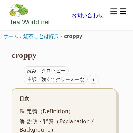
ようこそいらっしゃいました。どうぞごゆっくり楽
☰
お問い合わせ
メニ
Tea World
net
ホーム
紅茶ことば辞典
croppy
croppy
読み：クロッピー
ISO準拠
主訳：強くてクリーミーな
🔸
目次
📝 定義（Definition）
📚 説明・背景（Explanation /
Background）