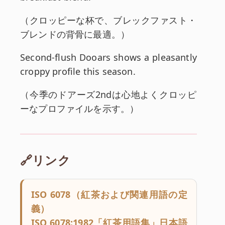
和訳:
（
クロッピーな杯で、ブレックファスト・
ブレンドの背骨に最適。
）
英文:
Second-flush Dooars shows a pleasantly
croppy profile this season.
和訳:
（
今季のドアーズ2ndは心地よくクロッピ
ーなプロファイルを示す。
）
🔗リンク
ISO 6078（紅茶および関連用語の定
義）
ISO 6078:1982「紅茶用語集」日本語