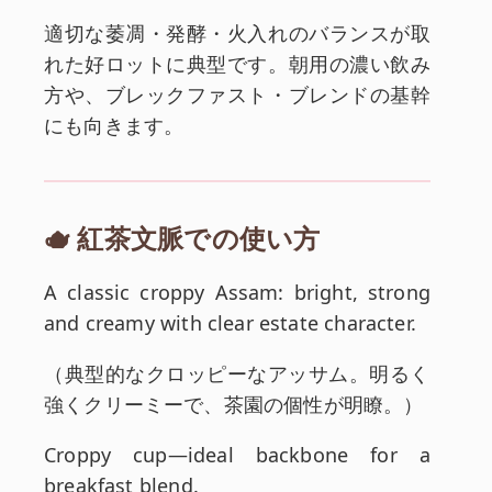
適切な萎凋・発酵・火入れのバランスが取
れた好ロットに典型です。朝用の濃い飲み
方や、ブレックファスト・ブレンドの基幹
にも向きます。
🫖 紅茶文脈での使い方
英文:
A classic croppy Assam: bright, strong
and creamy with clear estate character.
和訳:
（
典型的なクロッピーなアッサム。明るく
強くクリーミーで、茶園の個性が明瞭。
）
英文:
Croppy cup—ideal backbone for a
breakfast blend.