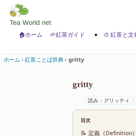
ようこそいらっしゃいました。どうぞごゆっくり
Tea World
net
🏠ホーム
🌱紅茶ガイド
🎨 紅茶と文
🐾紅茶の基本
🍃紅茶の種類
🏚️紅茶と
ホーム
紅茶ことば辞典
gritty
gritty
読み：グリッティ
目次
📝 定義（Definition