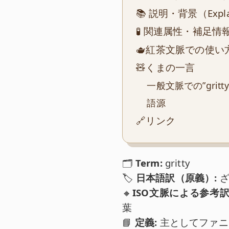
📚 説明・背景（Explana
🧪 関連属性・補足情報（At
🫖紅茶文脈での使い
🧸くまの一言
一般文脈での”gritty
語源
🔗リンク
🗂️
Term:
gritty
🏷️
日本語訳（原義）:
🔸
ISO文脈による参考
葉
📘
定義:
主としてファニ