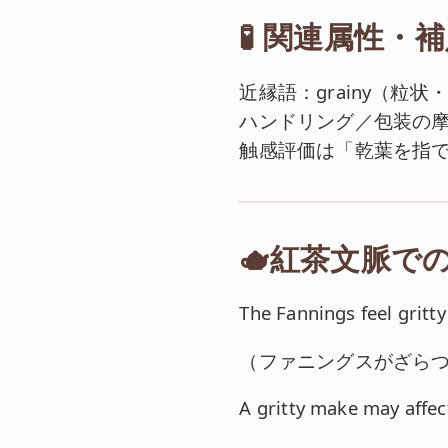
🧪 関連属性・補足情
近縁語：grainy（粒
ハンドリング／包装の
触感評価は「乾葉を指
🫖紅茶文脈で
英文:
The Fannings feel gritt
和訳:
（
ファニングスがざら
英文:
A gritty make may affec