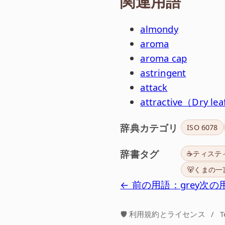
関連用語
almondy
aroma
aroma cap
astringent
attack
attractive（Dry le
辞典カテゴリ
ISO 6078
辞書タグ
☕ティステ
🐻くまの一
← 前の用語：grey
次の用語
🛡️ 利用規約とライセンス
/
T