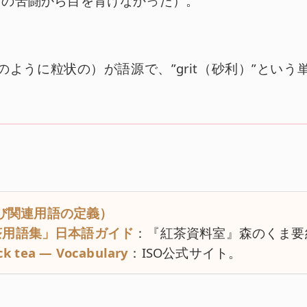
ちの苦闘から目を背けなかった）。
砂利のように粒状の）が語源で、”grit（砂利）”という
および関連用語の定義）
2「紅茶用語集」日本語ガイド
：『紅茶資料室』森のくま要
ack tea — Vocabulary
：ISO公式サイト。