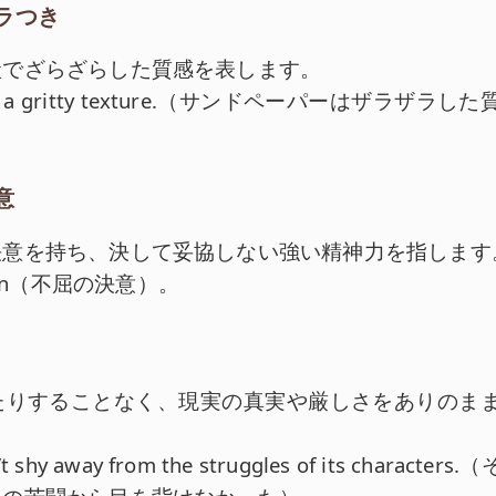
ラつき
状でざらざらした質感を表します。
had a gritty texture.（サンドペーパーはザラザラし
意
決意を持ち、決して妥協しない強い精神力を指します
nation（不屈の決意）。
たりすることなく、現実の真実や厳しさをありのま
’t shy away from the struggles of its character