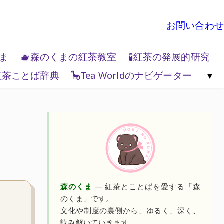
お問い合わせ
くま
🫖森のくまの紅茶教室
🧪紅茶の発展的研究
紅茶ことば辞典
🦕Tea Worldのナビゲーター
地政学
🌏Tea World の歩き方
💻Tea W
森のくま
— 紅茶とことばを愛する「森
のくま」です。
文化や制度の裏側から、ゆるく、深く、
読み解いていきます。