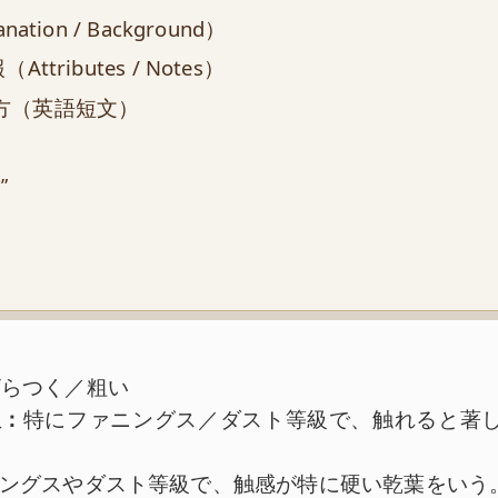
tion / Background）
tributes / Notes）
方（英語短文）
”
ざらつく／粗い
訳：
特にファニングス／ダスト等級で、触れると著
ングスやダスト等級で、触感が特に硬い乾葉をいう