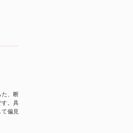
ちた、断
です。具
して偏見