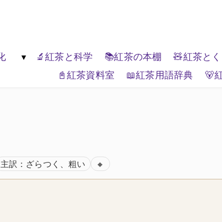
楽しんでください。
化
🔬紅茶と科学
📚紅茶の本棚
🧸紅茶と
📓紅茶資料室
📖紅茶用語辞典
🐻
生活文化
🏔️エリアティー
🎭紅茶と表現
📦ティーブランド
🌏紅茶と世界
🗺️紅茶と
ISO準拠
主訳：ざらつく、粗い
🔸
）