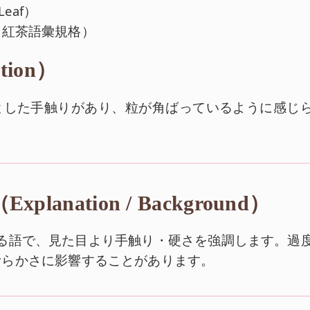
eaf）
78（紅茶語彙規格）
tion）
とした手触りがあり、粒が角ばっているように感じ
planation / Background）
評価に寄る語で、見た目より手触り・硬さを強調します。過
滑らかさに影響することがあります。