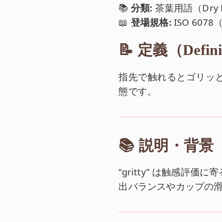
📚
分類:
茶葉用語（Dry L
📖
登場規格:
ISO 60
📝 定義（Defini
指先で触れるとゴリッ
態です。
📚 説明・背景（Ex
“gritty” は触感
出バランスやカップの