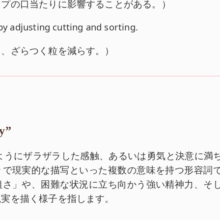
ップの口当たりに影響することがある。
）
by adjusting cutting and sorting.
て、ざらつく粒を減らす。
）
y”
砂利のようにザラザラした感触、あるいは勇気と決意に満
々で現実的な描写といった複数の意味を持つ形容詞
粗さ」や、困難な状況に立ち向かう強い精神力、そ
現実を描く様子を指します。