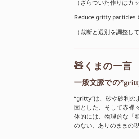
和訳:
（
ざらついた作りはカ
英文:
Reduce gritty particles 
和訳:
（
裁断と選別を調整し
🧸くまの一言
一般文脈での”gritt
“gritty”は、砂や
固とした、そして赤裸
体的には、物理的な「
のない、ありのままの