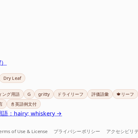
af）
Dry Leaf
ィング用語
G
gritty
ドライリーフ
評価語彙
🍁リーフ
言
📓英語例文付
：hairy; whiskery →
erms of Use & License
プライバシーポリシー
アクセシビリ