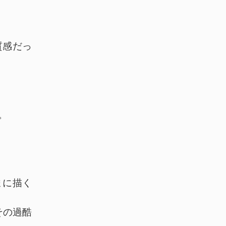
た質感だっ
。
まに描く
s.（その過酷