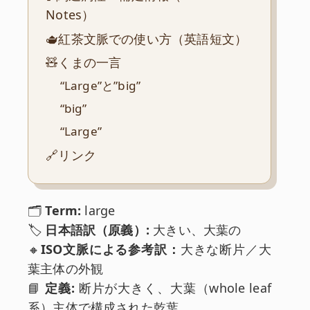
Notes）
🫖紅茶文脈での使い方（英語短文）
🧸くまの一言
“Large”と”big”
“big”
“Large”
🔗リンク
🗂️
Term:
large
🏷️
日本語訳（原義）:
大きい、大葉の
🔸
ISO文脈による参考訳：
大きな断片／大
葉主体の外観
📘
定義:
断片が大きく、大葉（whole leaf
系）主体で構成された乾葉。