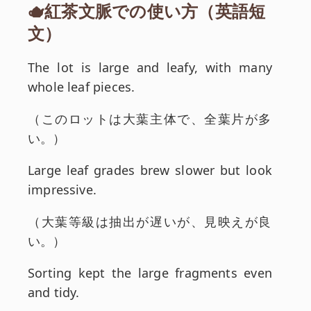
🫖紅茶文脈での使い方（英語短
文）
英文:
The lot is large and leafy, with many
whole leaf pieces.
和訳:
（
このロットは大葉主体で、全葉片が多
い。
）
英文:
Large leaf grades brew slower but look
impressive.
和訳:
（
大葉等級は抽出が遅いが、見映えが良
い。
）
英文:
Sorting kept the large fragments even
and tidy.