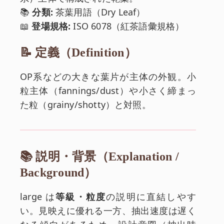
📚
分類:
茶葉用語（Dry Leaf）
📖
登場規格:
ISO 6078（紅茶語彙規格）
📝 定義（Definition）
OP系などの大きな葉片が主体の外観。小
粒主体（fannings/dust）や小さく締まっ
た粒（grainy/shotty）と対照。
📚 説明・背景（Explanation /
Background）
large は
等級・粒度
の説明に直結しやす
い。見映えに優れる一方、抽出速度は遅く