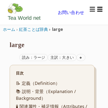
ようこそいらっしゃいました。どうぞごゆっくり楽
☰
お問い合わせ
メニ
Tea World
net
ホーム
紅茶ことば辞典
large
large
ISO準拠
読み：ラージ
主訳：大きい
🔸
目次
📝 定義（Definition）
📚 説明・背景（Explanation /
Background）
🧪 関連属性・補足情報（Attributes /