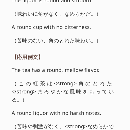
英文:
The liquor is round and smooth.
和訳:
（
味わいに角がなく、なめらかだ。
）
英文:
A round cup with no bitterness.
和訳:
（
苦味のない、角のとれた味わい。
）
【応用例文】
英文:
The tea has a round, mellow flavor.
和訳:
（
この紅茶は<strong>角のとれた
</strong>まろやかな風味をもってい
る。
）
英文:
A round liquor with no harsh notes.
和訳:
（
苦味や刺激がなく、<strong>なめらかで