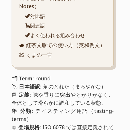
Notes）
🦖対比語
🦕関連語
🦖よく使われる組み合わせ
🫖 紅茶文脈での使い方（英和例文）
🧸 くまの一言
🗂️
Term
: round
🏷️
日本語訳
: 角のとれた（まろやかな）
📘
定義
: 味や香りに突出やとがりがなく、
全体として滑らかに調和している状態。
📚
分類
: テイスティング用語（tasting-
terms）
📖
登場規格
: ISO 6078 では直接定義されて