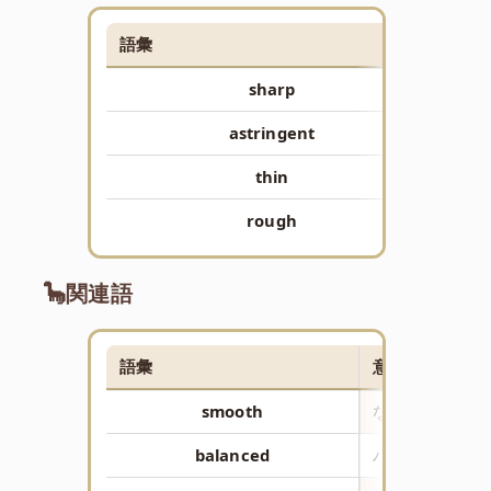
語彙
意味
sharp
とが
astringent
渋い
thin
薄い
rough
荒い
🦕関連語
語彙
意味
smooth
なめらかな
balanced
バランスのよい