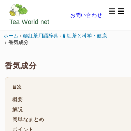
ようこそいらっしゃいました。どうぞごゆっくり楽
☰
お問い合わせ
メニ
Tea World
net
ホーム
📖紅茶用語辞典
🧪 紅茶と科学・健康
香気成分
香気成分
目次
概要
解説
簡単なまとめ
ポイント