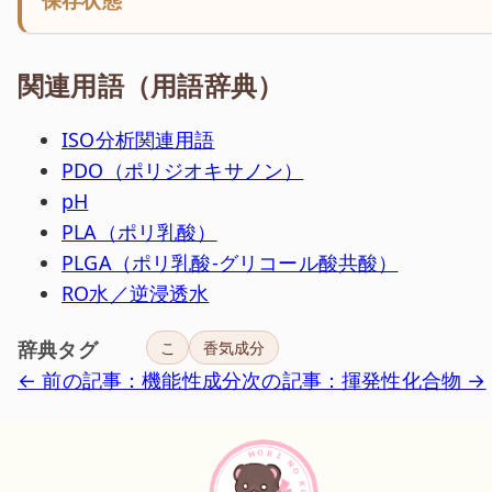
関連用語（用語辞典）
ISO分析関連用語
PDO（ポリジオキサノン）
pH
PLA（ポリ乳酸）
PLGA（ポリ乳酸-グリコール酸共酸）
RO水／逆浸透水
辞典タグ
こ
香気成分
← 前の記事：機能性成分
次の記事：揮発性化合物 →