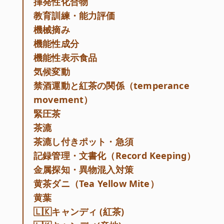
揮発性化合物
教育訓練・能力評価
機械摘み
機能性成分
機能性表示食品
気候変動
禁酒運動と紅茶の関係（temperance
movement）
緊圧茶
茶漉
茶漉し付きポット・急須
記録管理・文書化（Record Keeping）
金属探知・異物混入対策
黄茶ダニ（Tea Yellow Mite）
黄葉
🇱🇰キャンディ (紅茶)