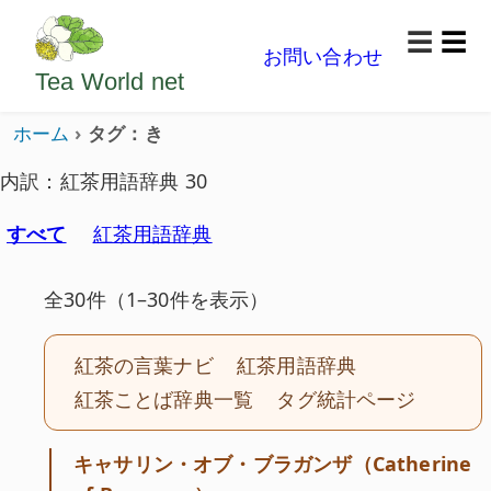
ようこそいらっしゃいました。どうぞごゆっくり楽
☰
お問い合わせ
メニ
Tea World
net
ホーム
タグ：き
内訳：紅茶用語辞典 30
すべて
紅茶用語辞典
全30件（1–30件を表示）
紅茶の言葉ナビ
紅茶用語辞典
紅茶ことば辞典一覧
タグ統計ページ
キャサリン・オブ・ブラガンザ（Catherine